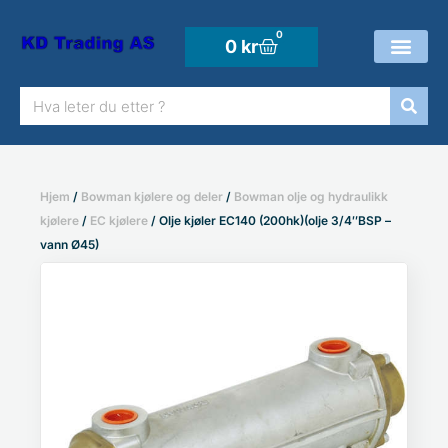
Hopp
rett
0
Handlekurv
0
kr
til
Søk
innholdet
Hjem
/
Bowman kjølere og deler
/
Bowman olje og hydraulikk
kjølere
/
EC kjølere
/ Olje kjøler EC140 (200hk)(olje 3/4″BSP –
vann Ø45)