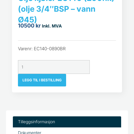
(olje 3/4″BSP – vann
Ø45)
10500
kr
Inkl. MVA
Varenr: EC140-0890BR
Olje
kjøler
EC140
(200hk)
(olje
LEGG TIL I BESTILLING
3/4"BSP
-
vann
Ø45)
antall
Tilleggsinformasjon
Dokumenter