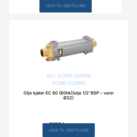
6125
kr
Inkl. MVA
LEGG TIL I BESTILLING
SKU: EC080-2028BR
EC080-2028BR
Olje kjøler EC 80 (60hk)(olje 1/2″BSP – vann
Ø32)
6125
kr
Inkl. MVA
LEGG TIL I BESTILLING