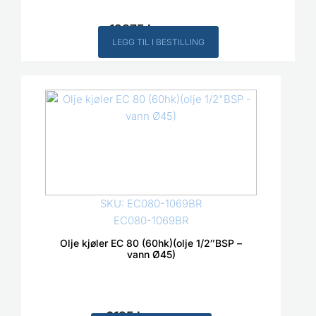
12875
kr
Inkl. MVA
LEGG TIL I BESTILLING
SKU: EC080-1069BR
EC080-1069BR
Olje kjøler EC 80 (60hk)(olje 1/2″BSP –
vann Ø45)