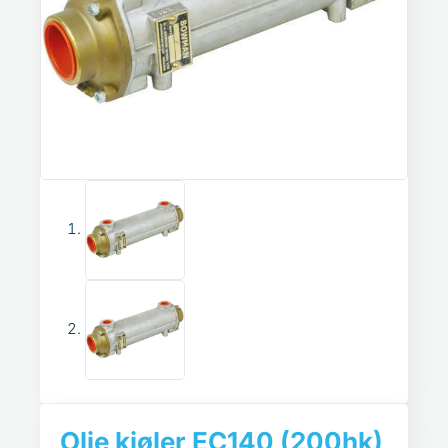
Olje kjøler EC140 (200hk)