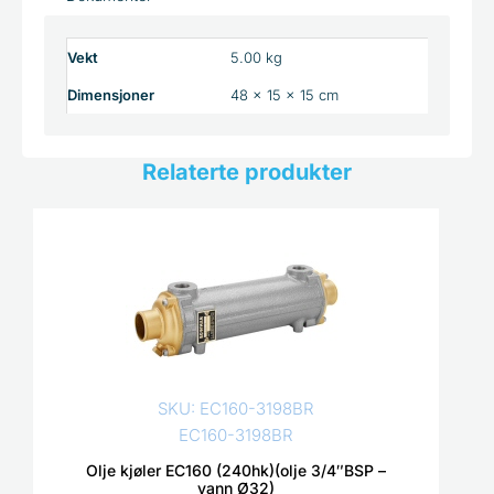
Vekt
5.00 kg
Dimensjoner
48 × 15 × 15 cm
Relaterte produkter
SKU: EC160-3198BR
EC160-3198BR
Olje kjøler EC160 (240hk)(olje 3/4″BSP –
vann Ø32)