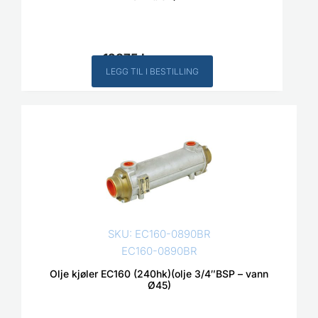
12875
kr
Inkl. MVA
LEGG TIL I BESTILLING
SKU: EC160-0890BR
EC160-0890BR
Olje kjøler EC160 (240hk)(olje 3/4″BSP – vann
Ø45)