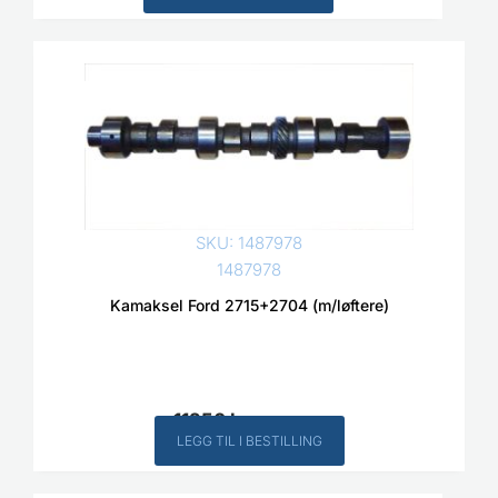
SKU: 1487978
1487978
Kamaksel Ford 2715+2704 (m/løftere)
11250
kr
Inkl. MVA
LEGG TIL I BESTILLING