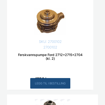
SKU: 2700102
2700102
Ferskvannspumpe Ford 2712+2715+2704
(kl. 2)
1750
kr
Inkl. MVA
LEGG TIL I BESTILLING