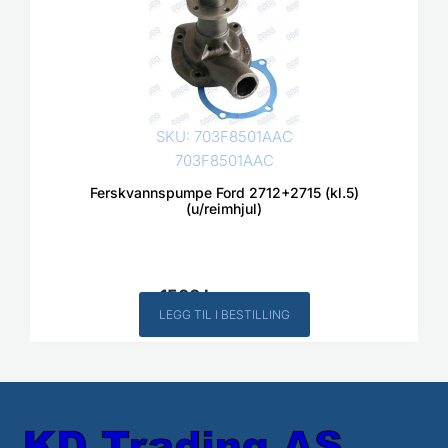
SKU: 703F8501AAC
703F8501AAC
Ferskvannspumpe Ford 2712+2715 (kl.5)
(u/reimhjul)
1500
kr
Inkl. MVA
LEGG TIL I BESTILLING