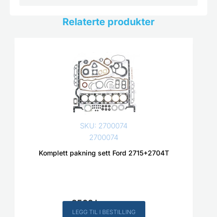
Relaterte produkter
SKU: 2700074
2700074
Komplett pakning sett Ford 2715+2704T
2500
kr
Inkl. MVA
LEGG TIL I BESTILLING