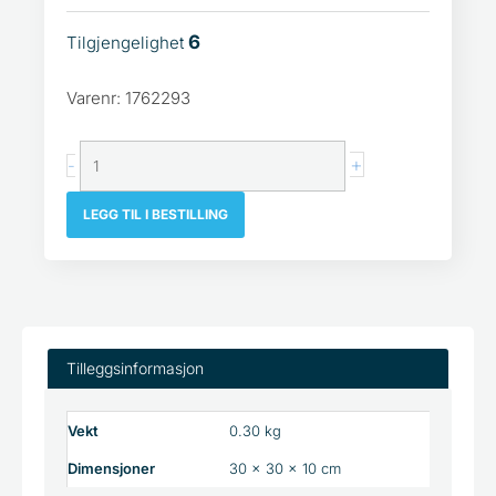
6
Tilgjengelighet
Toppdeksel
pakning
Varenr: 1762293
Ford
2715+2704
antall
+
-
LEGG TIL I BESTILLING
Tilleggsinformasjon
Vekt
0.30 kg
Dimensjoner
30 × 30 × 10 cm