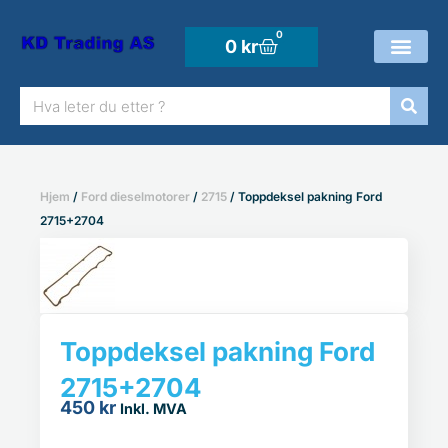
Hopp
rett
0
Handlekurv
0
kr
til
Søk
innholdet
Hjem
/
Ford dieselmotorer
/
2715
/ Toppdeksel pakning Ford
2715+2704
Toppdeksel pakning Ford
2715+2704
450
kr
Inkl. MVA