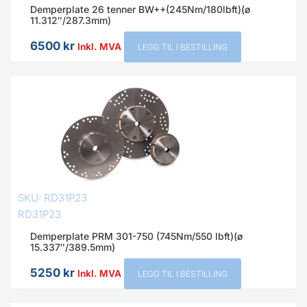
Demperplate 26 tenner BW++(245Nm/180lbft)(ø
11.312″/287.3mm)
6500
kr
Inkl. MVA
LEGG TIL I BESTILLING
SKU: RD31P23
RD31P23
Demperplate PRM 301-750 (745Nm/550 lbft)(ø
15.337″/389.5mm)
5250
kr
Inkl. MVA
LEGG TIL I BESTILLING