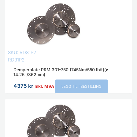
SKU: RD31P2
RD31P2
Demperplate PRM 301-750 (745Nm/550 lbft)(ø
14.25″/362mm)
4375
kr
Inkl. MVA
LEGG TIL I BESTILLING