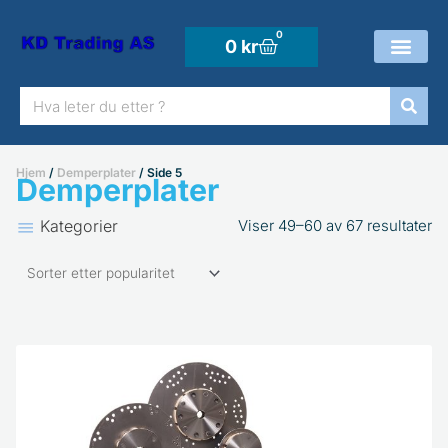
Hopp
rett
0
Handlekurv
0
kr
til
Søk
innholdet
Hjem
/
Demperplater
/ Side 5
Demperplater
So
Kategorier
Viser 49–60 av 67 resultater
et
pr