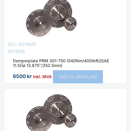
SKU: RD18M5
RD18M5
Demperplate PRM 301-750 (540Nm/400lbft)(SAE
11.5)(ø 13.875″/352.5mm)
6500
kr
Inkl. MVA
LEGG TIL I BESTILLING