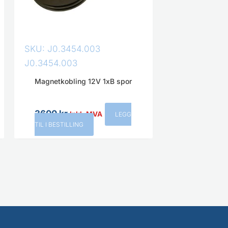
SKU: J0.3454.003
J0.3454.003
Magnetkobling 12V 1xB spor
3600
kr
Inkl. MVA
LEGG
TIL I BESTILLING