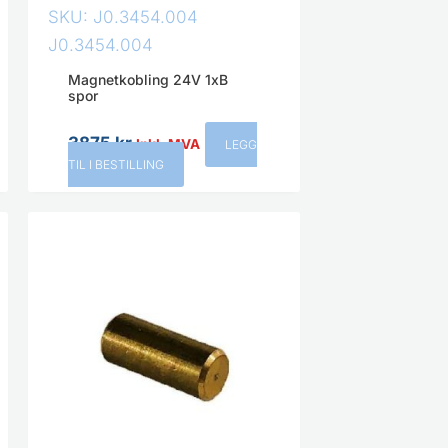
SKU: J0.3454.004
J0.3454.004
Magnetkobling 24V 1xB
spor
3875
kr
Inkl. MVA
LEGG
TIL I BESTILLING