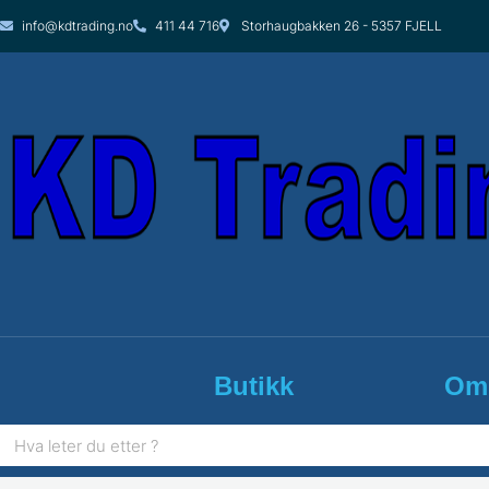
Hopp
info@kdtrading.no
411 44 716
Storhaugbakken 26 - 5357 FJELL
rett
til
innholdet
Butikk
Om
Søk