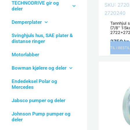
TECHNODRIVE gir og
SKU: 272
deler
2720240
Demperplater
Tannhjul
(7/8″ 1:5k
2722+27
Svinghjuls hus, SAE plater &
distanse ringer
2750
kr
TIL I BESTI
Motorlabber
Bowman kjølere og deler
Endedeksel Polar og
Mercedes
Jabsco pumper og deler
Johnson Pump pumper og
deler