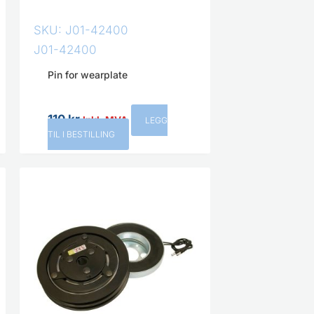
SKU: J01-42400
J01-42400
Pin for wearplate
110
kr
Inkl. MVA
LEGG
TIL I BESTILLING