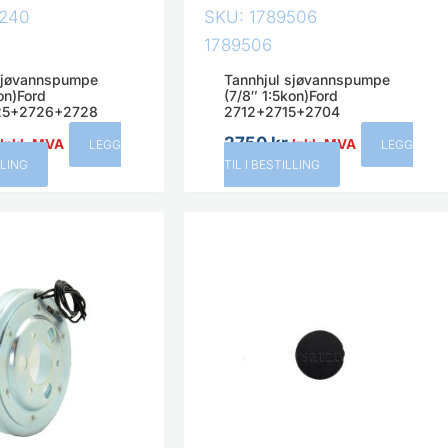
0240
SKU: 1789506
1789506
 sjøvannspumpe
Tannhjul sjøvannspumpe
on)Ford
(7/8″ 1:5kon)Ford
25+2726+2728
2712+2715+2704
2750
kr
Inkl. MVA
Inkl. MVA
LEGG
LEGG
LLING
TIL I BESTILLING