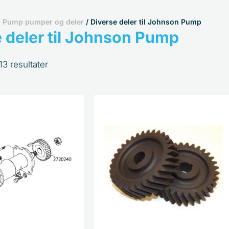
 Pump pumper og deler
/ Diverse deler til Johnson Pump
 deler til Johnson Pump
Sortert
13 resultater
etter
propularitet