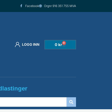
Facebook
Orgnr 916 351 755 MVA
0
Handlekurv
0
kr
LOGG INN
lastinger