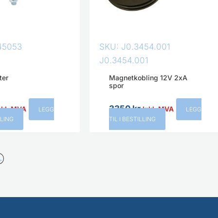
45053
SKU: J0.3454.001
J0.3454.001
ter
Magnetkobling 12V 2xA
spor
3350
kr
nkl. MVA
Inkl. MVA
LEGG
LEGG
LLING
TIL I BESTILLING
→