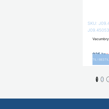
SKU: J09.
J09.45053
Vacumbry
925
kr
I
TIL I BESTI
1
2