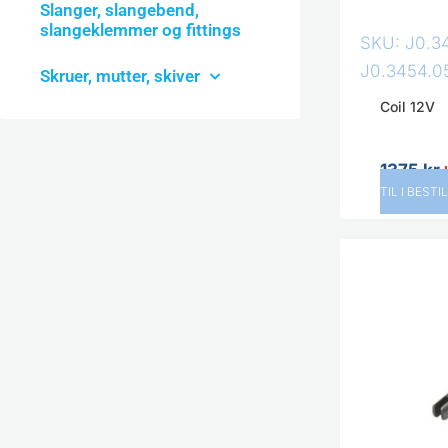
Slanger, slangebend,
slangeklemmer og fittings
SKU: J0.3
J0.3454.0
Skruer, mutter, skiver
Coil 12V
1375
kr
TIL I BESTI