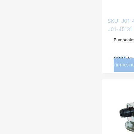
SKU: J01-
J01-45131
Pumpeaks
2625
kr
TIL I BESTI