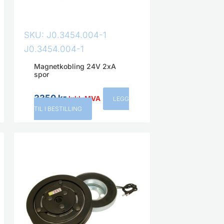
SKU: J0.3454.004-1
J0.3454.004-1
Magnetkobling 24V 2xA
spor
3350
kr
Inkl. MVA
LEGG
TIL I BESTILLING