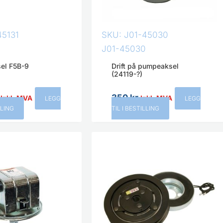
45131
SKU: J01-45030
J01-45030
el F5B-9
Drift på pumpeaksel
(24119-?)
350
kr
Inkl. MVA
Inkl. MVA
LEGG
LEGG
LLING
TIL I BESTILLING