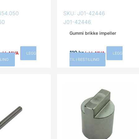
454.050
SKU: J01-42446
50
J01-42446
Gummi brikke impeller
110
kr
Inkl. MVA
Inkl. MVA
LEGG
LEGG
LLING
TIL I BESTILLING