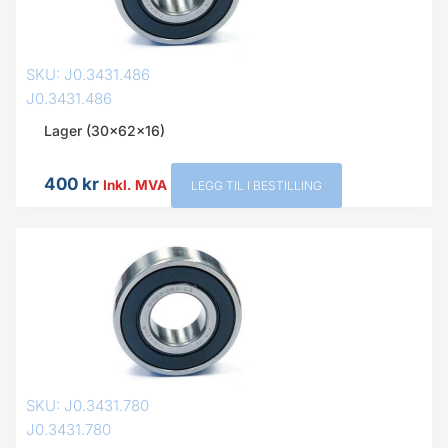
SKU: J0.3431.486
J0.3431.486
Lager (30x62x16)
400
kr
Inkl. MVA
LEGG TIL I BESTILLING
SKU: J0.3431.780
J0.3431.780