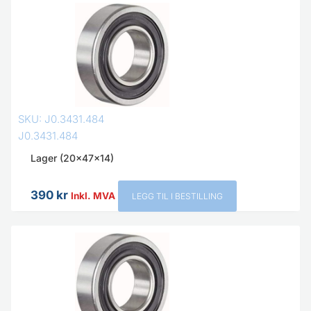
SKU: J0.3431.484
J0.3431.484
Lager (20x47x14)
390
kr
Inkl. MVA
LEGG TIL I BESTILLING