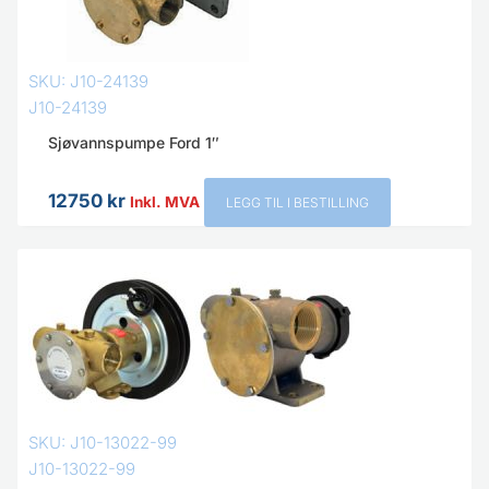
SKU: J10-24139
J10-24139
Sjøvannspumpe Ford 1″
12750
kr
Inkl. MVA
LEGG TIL I BESTILLING
SKU: J10-13022-99
J10-13022-99