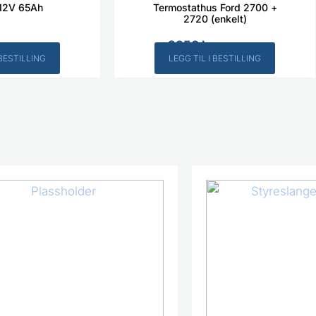
12V 65Ah
Termostathus Ford 2700 +
2720 (enkelt)
2350
kr
Inkl. MVA
Inkl. MVA
 BESTILLING
LEGG TIL I BESTILLING