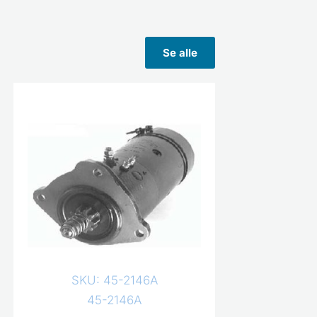
Se alle
SKU: 45-2146A
45-2146A