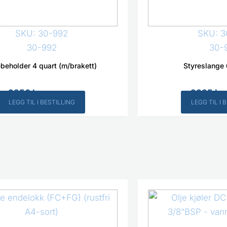
SKU: 30-992
SKU: 3
30-992
30-
ebeholder 4 quart (m/brakett)
Styreslange 
2950
kr
2325
kr
Inkl. MVA
LEGG TIL I BESTILLING
LEGG TIL I 