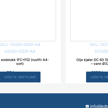
SKU: HS08x35DP-A4
SKU: DC
HS08x35DP-A4
DC060
 endelokk (FC+FG) (rustfri A4-
Olje kjøler DC 60 (
sort)
– vann Ø3
35
kr
3125
kr
Inkl. MVA
LEGG TIL I BESTILLING
LEGG TIL I 
info@kdt