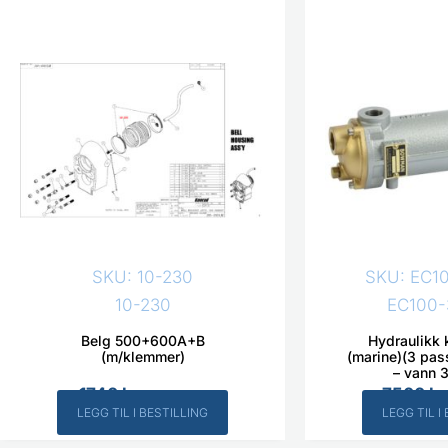
09:00-15:00. Ta kon
SKU: 10-230
SKU: EC1
10-230
EC100-
Belg 500+600A+B
Hydraulikk 
(m/klemmer)
(marine)(3 pas
– vann 
1740
kr
7500
kr
Inkl. MVA
LEGG TIL I BESTILLING
LEGG TIL I