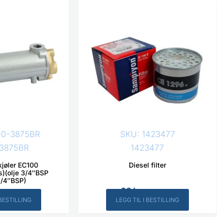
takt på mob. 411 44 716 i forkant av ditt besøk f
at vi er tilstede.
Kontakt oss
00-3875BR
SKU: 1423477
3875BR
1423477
kjøler EC100
Diesel filter
s)(olje 3/4″BSP
3/4″BSP)
60
kr
Inkl. MVA
Inkl. MVA
 BESTILLING
LEGG TIL I BESTILLING