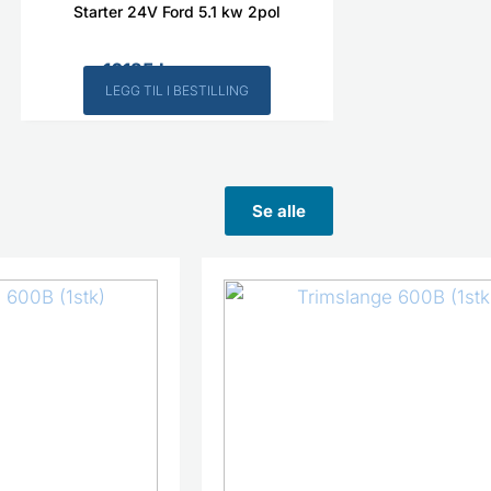
Starter 24V Ford 5.1 kw 2pol
16125
kr
Inkl. MVA
LEGG TIL I BESTILLING
Se alle