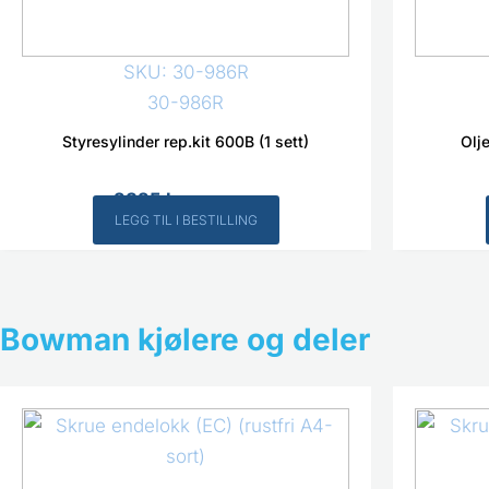
SKU: 30-986R
30-986R
Styresylinder rep.kit 600B (1 sett)
Olj
2325
kr
Inkl. MVA
LEGG TIL I BESTILLING
Bowman kjølere og deler