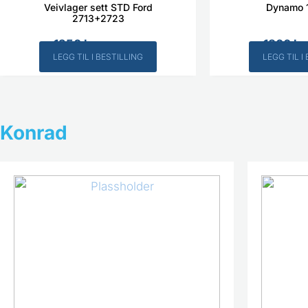
Veivlager sett STD Ford
Dynamo 
2713+2723
1250
kr
1800
kr
Inkl. MVA
LEGG TIL I BESTILLING
LEGG TIL I
Konrad