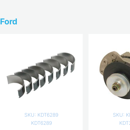
Ford
SKU: KDT6289
SKU: K
KDT6289
KDT