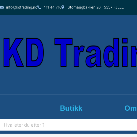
Hopp
info@kdtrading.no
411 44 716
Storhaugbakken 26 - 5357 FJELL
rett
til
innholdet
Butikk
Om
Søk