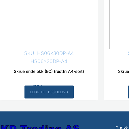
SKU: HS06x30DP-A4
HS06x30DP-A4
Skrue endelokk (EC) (rustfri A4-sort)
Skrue
30
kr
Inkl. MVA
LEGG TIL I BESTILLING
Butikk