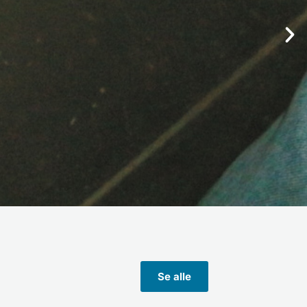
n
Se alle
6:00 og Fredag kl.