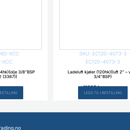
060-XCC
SKU: EC120-4073-3
-XCC
EC120-4073-3
54hk)(olje 3/8″BSP
Ladeluft kjøler (120hk)(luft 2″ –
2 (3367))
3/4″BSP)
11625
kr
Inkl. MVA
Inkl. MVA
BESTILLING
LEGG TIL I BESTILLING
rading.no