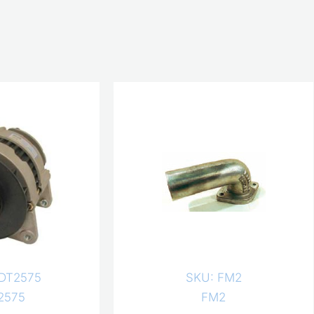
DT2575
SKU: FM2
2575
FM2