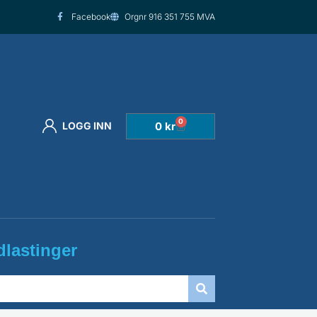
Facebook
Orgnr 916 351 755 MVA
0
Handlekurv
0
kr
LOGG INN
lastinger