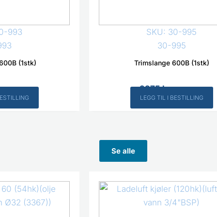
0-993
SKU: 30-995
993
30-995
600B (1stk)
Trimslange 600B (1stk)
2275
kr
Inkl. MVA
Inkl. MVA
BESTILLING
LEGG TIL I BESTILLING
Se alle