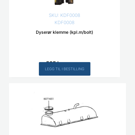
SKU: KDF0008
KDF0008
Dyserør klemme (kpl.m/bolt)
525
kr
Inkl. MVA
LEGG TIL I BESTILLING