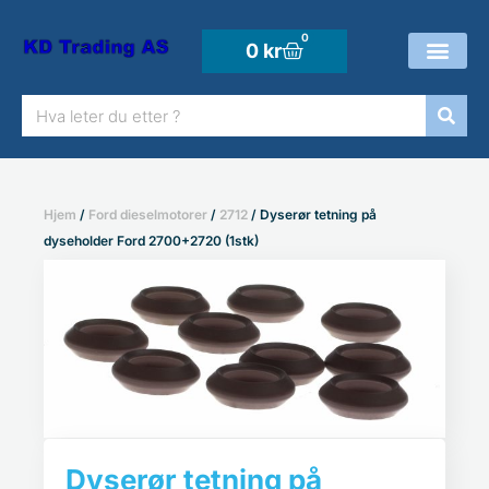
Hopp
rett
0
Handlekurv
0
kr
til
Søk
innholdet
Hjem
/
Ford dieselmotorer
/
2712
/ Dyserør tetning på
dyseholder Ford 2700+2720 (1stk)
Dyserør tetning på