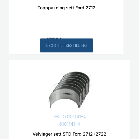
Topppakning sett Ford 2712
1750
kr
Inkl. MVA
LEGG TIL I BESTILLING
SKU: 6101141-4
6101141-4
Veivlager sett STD Ford 2712+2722