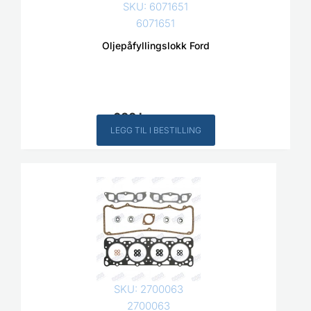
SKU: 6071651
6071651
Oljepåfyllingslokk Ford
600
kr
Inkl. MVA
LEGG TIL I BESTILLING
SKU: 2700063
2700063