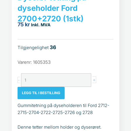
dyseholder Ford
2700+2720 (1stk)
75
kr
Inkl. MVA
36
Tilgjengelighet
Dyserør
tetning
Varenr: 1605353
på
dyseholder
Ford
+
-
2700+2720
(1stk)
LEGG TIL I BESTILLING
antall
Gummitetning på dyseholderen til Ford 2712-
2715-2704-2722-2725-2726 og 2728
Denne tetter mellom holder og dyserøret.