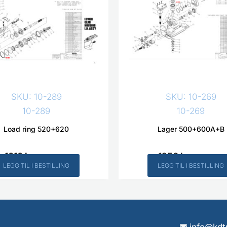
SKU: 10-289
SKU: 10-269
10-289
10-269
Load ring 520+620
Lager 500+600A+B
1010
kr
1250
kr
Inkl. MVA
Inkl. MVA
LEGG TIL I BESTILLING
LEGG TIL I BESTILLING
info@kdt