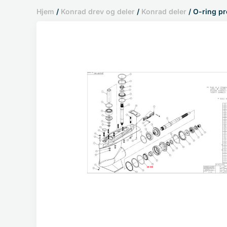
Hjem
/
Konrad drev og deler
/
Konrad deler
/ O-ring p