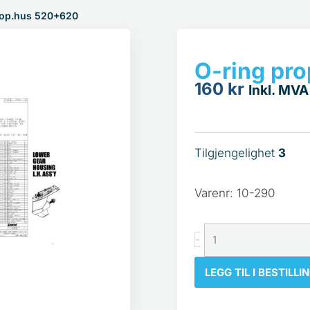
rop.hus 520+620
O-ring pr
160
kr
Inkl. MVA
Tilgjengelighet
3
O-
ring
Varenr: 10-290
prop.hus
520+620
antall
-
LEGG TIL I BESTILLI