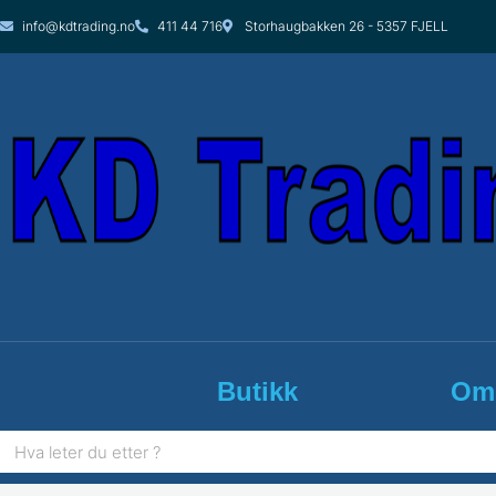
Hopp
info@kdtrading.no
411 44 716
Storhaugbakken 26 - 5357 FJELL
rett
til
innholdet
Butikk
Om
Søk