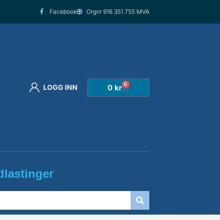
Facebook
Orgnr 916 351 755 MVA
0
Handlekurv
0
kr
LOGG INN
lastinger