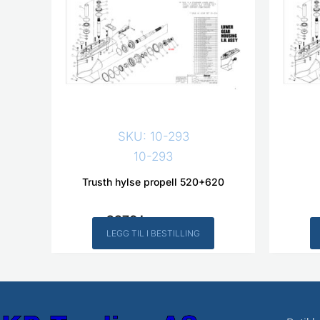
SKU: 10-293
10-293
Trusth hylse propell 520+620
2370
kr
Inkl. MVA
LEGG TIL I BESTILLING