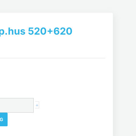
op.hus 520+620
+
NG