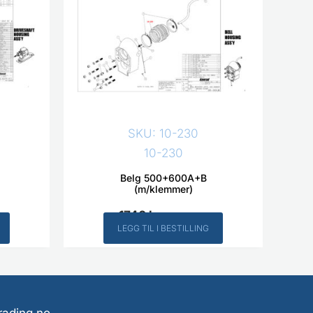
SKU: 10-230
10-230
Belg 500+600A+B
(m/klemmer)
1740
kr
Inkl. MVA
LEGG TIL I BESTILLING
rading.no